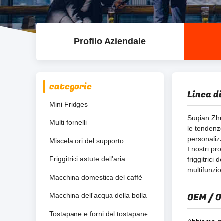
Profilo Aziendale
categorie
Linea d
Mini Fridges
Suqian Zhu
Multi fornelli
le tendenze
personalizz
Miscelatori del supporto
I nostri pr
Friggitrici astute dell'aria
friggitrici 
multifunzio
Macchina domestica del caffè
OEM / 
Macchina dell'acqua della bolla
Tostapane e forni del tostapane