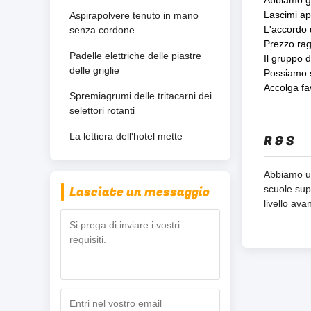
Abbiamo gr
Lascimi ap
Aspirapolvere tenuto in mano
L'accordo 
senza cordone
Prezzo rag
Padelle elettriche delle piastre
Il gruppo d
delle griglie
Possiamo s
Accolga fa
Spremiagrumi delle tritacarni dei
selettori rotanti
La lettiera dell'hotel mette
R & S
Abbiamo un
Lasciate un messaggio
scuole supe
livello ava