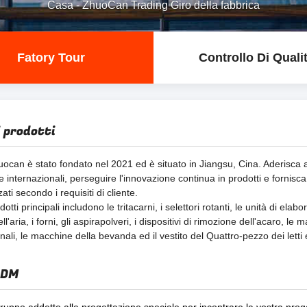
Casa
-
ZhuoCan Trading Giro della fabbrica
Fatory Tour
Controllo Di Quali
i prodotti
ocan è stato fondato nel 2021 ed è situato in Jiangsu, Cina. Aderisca ai 
 internazionali, perseguire l'innovazione continua in prodotti e fornisc
ati secondo i requisiti di cliente.
odotti principali includono le tritacarni, i selettori rotanti, le unità di ela
dell'aria, i forni, gli aspirapolveri, i dispositivi di rimozione dell'acaro, le m
nali, le macchine della bevanda ed il vestito del Quattro-pezzo dei letti 
ODM