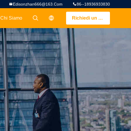
Edisonzhan666@163.com
86--18936933830
Chi Siamo
Richiedi un preventivo
描述
描述