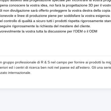
uppo addetto alla progettazione speciale per incontrare la vostra prog
pena conoscere la vostra idea, noi farà la progettazione 3D per il vostr
di non divulgazione sarà offerto proteggere la vostra destra della copia
ionevole e linee di produzione piene per soddisfare la vostra esigenza
el controllo di qualità a sicuro tutti i prodotti rispetta rigorosamente sta
eguire rigorosamente la richiesta del mestiere del cliente.
vorevolmente la vostra tutta la discussione per l'OEM o il ODM
 gruppo professionale di R & S nel campo per fornire ai prodotti la migli
riori ed i centri di ricerca ben noti nel paese ed all'estero. Gli una serie 
nzato internazionale.